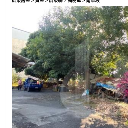
屏東房屋 > 買屋 > 屏東縣 > 高樹鄉 > 南華段