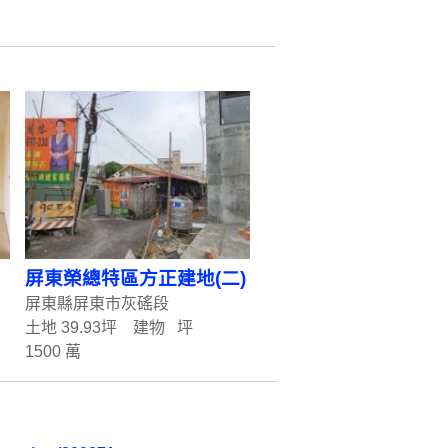
屏東榮總特區方正建地(二)
屏東縣屏東市灰磘段
土地 39.93坪 建物 坪
1500 萬