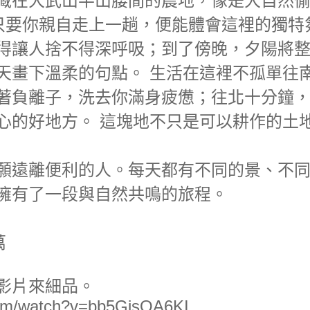
藏在大武山半山腰間的農地，像是大自然
但只要你親自走上一趟，便能體會這裡的獨
得讓人捨不得深呼吸；到了傍晚，夕陽將
天畫下溫柔的句點。 生活在這裡不孤單往
著負離子，洗去你滿身疲憊；往北十分鐘
心的好地方。 這塊地不只是可以耕作的土
願遠離便利的人。每天都有不同的景、不
擁有了一段與自然共鳴的旅程。
萬
影片來細品。
com/watch?v=bb5GisOA6KI