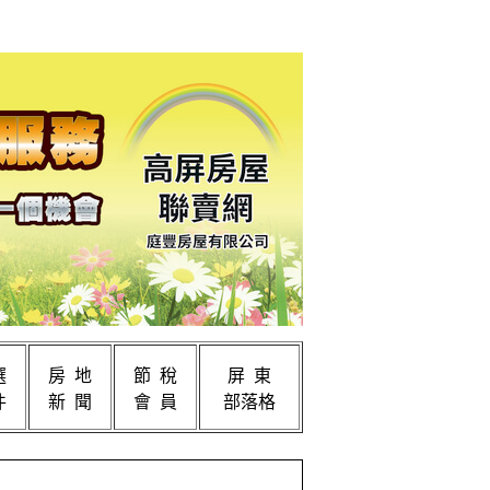
選
房 地
節 稅
屏 東
件
新 聞
會 員
部落格