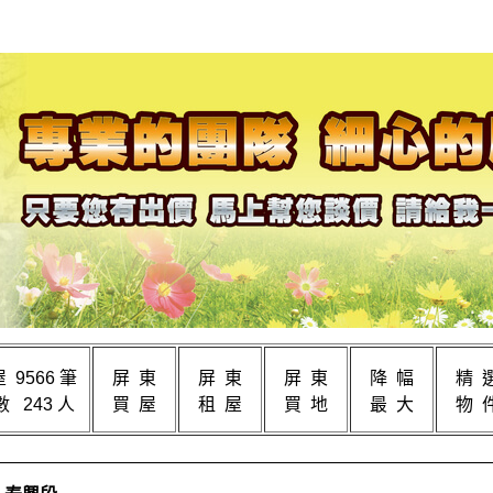
 9566 筆
屏 東
屏 東
屏 東
降 幅
精 
 243 人
買 屋
租 屋
買 地
最 大
物 