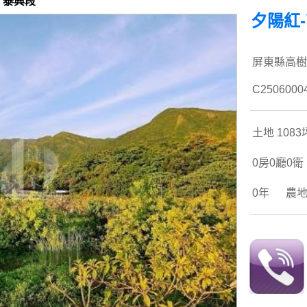
> 泰興段
夕陽紅
屏東縣高樹
C2506000
土地 1083
0房0廳0衛
0年 農