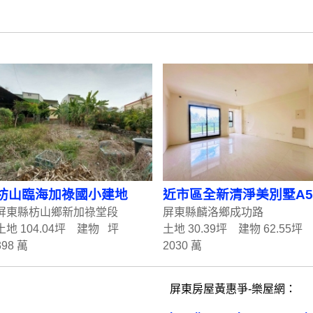
枋山臨海加祿國小建地
近市區全新清淨美別墅A5
屏東縣枋山鄉新加祿堂段
屏東縣麟洛鄉成功路
土地 104.04坪 建物 坪
土地 30.39坪 建物 62.55坪
398 萬
2030 萬
屏東房屋黃惠爭-樂屋網：