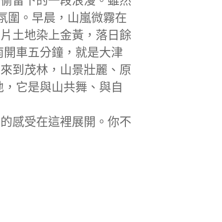
偷偷留下的一段浪漫。雖然
特氛圍。早晨，山嵐微霧在
整片土地染上金黃，落日餘
南開車五分鐘，就是大津
，來到茂林，山景壯麗、原
地，它是與山共舞、與自
同的感受在這裡展開。你不