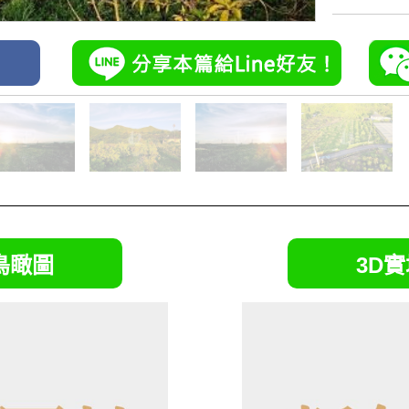
鳥瞰圖
3D