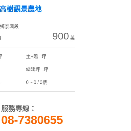
-高樹觀景農地
鄉泰興段
900
萬
4
坪
主+陽 坪
總建坪 坪
地
0 ~ 0 / 0樓
服務專線：
08-7380655