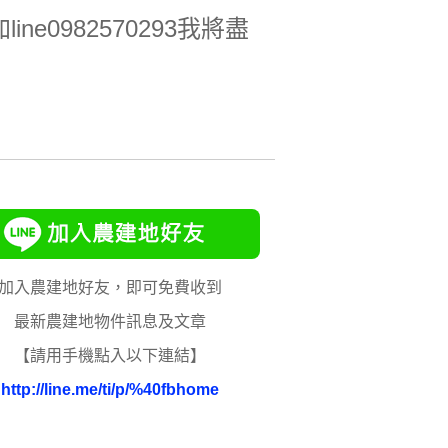
e0982570293我將盡
加入農建地好友，即可免費收到
最新農建地物件訊息及文章
【請用手機點入以下連結】
http://line.me/ti/p/%40fbhome