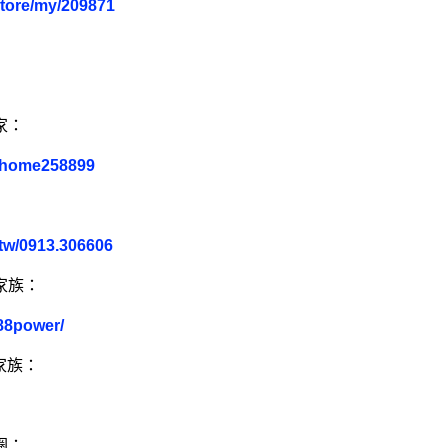
store/my/209871
家：
m/home258899
tw/0913.306606
家族：
88power/
家族：
圈：