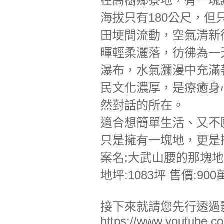
在高樹鄉寮地，有一塊
海拔只有180公尺，
田埂間流動，空氣清新
暉輕柔灑落，彷彿為一
瀑布，水氣瀰漫中充滿
民文化濃厚，是療癒身
然對話的所在。
適合想簡單生活、又不
只是擁有一塊地，更是
案名:大武山腰的那塊地
地坪:1083坪 售價:900
接下來就請您先行透過
https://www.youtube.