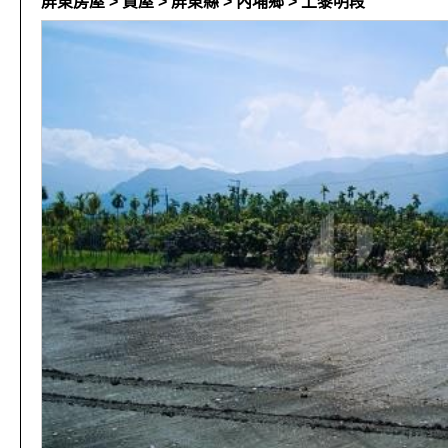
屏東房屋 > 買屋 > 屏東縣 > 內埔鄉 > 上黎明段