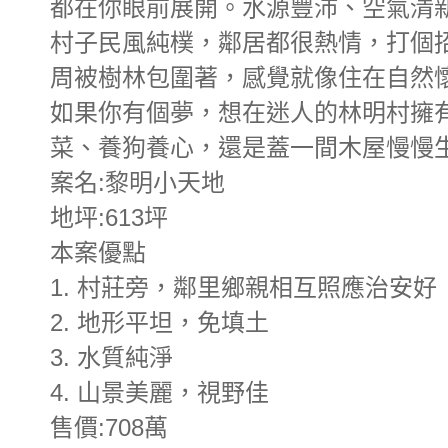
都在你眼前展開。水源豐沛、空氣清
村子民風純樸，鄰居都很熱情，打個
周被樹林包圍著，感覺就像住在自然
如果你有個夢，想在迷人的林明村擁
菜、養狗養心，還是蓋一間木屋慢慢
案名:黎明小天地
地坪:613坪
本案優點
1. 村莊旁，鄰里鄉親相互照應治安好
2. 地形平坦，免填土
3. 水質純淨
4. 山景美麗，視野佳
售價:708萬