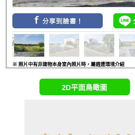
※ 照片中有非建物本身室內照片時，屬週遭環境介紹
2D平面鳥瞰圖