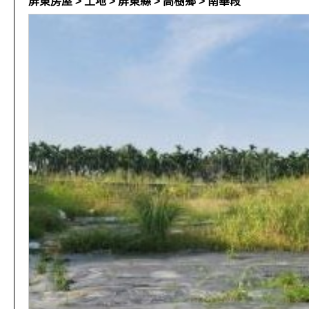
屏東房屋 > 土地 > 屏東縣 > 高樹鄉 > 南華段